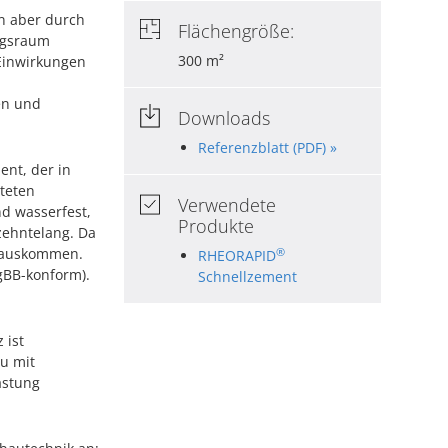
nn aber durch
Flächengröße:
ngsraum
300 m²
Einwirkungen
en und
Downloads
Referenzblatt (PDF) »
nt, der in
teten
Verwendete
d wasserfest,
Produkte
rzehntelang. Da
n auskommen.
®
RHEORAPID
gBB-konform).
Schnellzement
 ist
au mit
astung