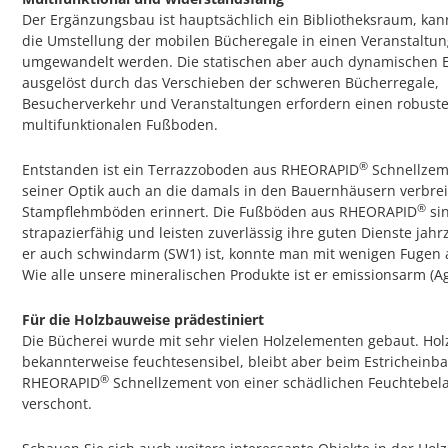
Der Ergänzungsbau ist hauptsächlich ein Bibliotheksraum, ka
die Umstellung der mobilen Bücheregale in einen Veranstaltu
umgewandelt werden. Die statischen aber auch dynamischen 
ausgelöst durch das Verschieben der schweren Bücherregale,
Besucherverkehr und Veranstaltungen erfordern einen robust
multifunktionalen Fußboden.
®
Entstanden ist ein Terrazzoboden aus RHEORAPID
Schnellzeme
seiner Optik auch an die damals in den Bauernhäusern verbrei
®
Stampflehmböden erinnert. Die Fußböden aus RHEORAPID
sin
strapazierfähig und leisten zuverlässig ihre guten Dienste jah
er auch schwindarm (SW1) ist, konnte man mit wenigen Fuge
Wie alle unsere mineralischen Produkte ist er emissionsarm (A
Für die Holzbauweise prädestiniert
Die Bücherei wurde mit sehr vielen Holzelementen gebaut. Holz
bekannterweise feuchtesensibel, bleibt aber beim Estricheinb
®
RHEORAPID
Schnellzement von einer schädlichen Feuchtebel
verschont.