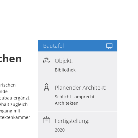
Bautafel
chen
Objekt:
Bibliothek
orischen
Planender Architekt:
ende
Schlicht Lamprecht
eubau ergänzt.
Architekten
ehält zugleich
Umgang mit
hitektenkammer
Fertigstellung:
2020