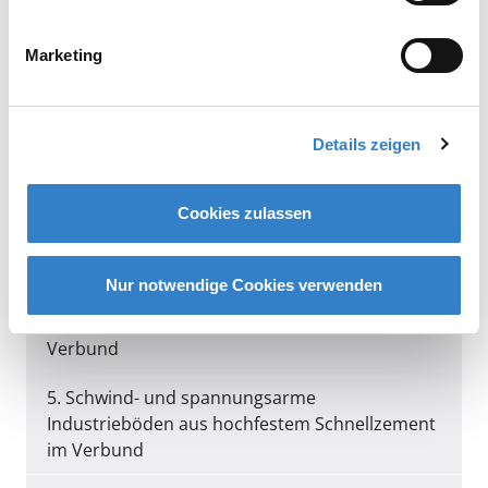
Für individuelle Leistungsverzeichnisse
sprechen Sie mit Ihrem
Systemberater »
Marketing
1. Betonboden
Details zeigen
2. Zementestriche auf Dämmschicht
Cookies zulassen
3. Schwind- und spannungsarme
Zementestriche zur Aufnahme von
Bodenbelägen, Beschichtungen usw.
Nur notwendige Cookies verwenden
4. Zementgebundene Industrieestriche im
Verbund
5. Schwind- und spannungsarme
Industrieböden aus hochfestem Schnellzement
im Verbund