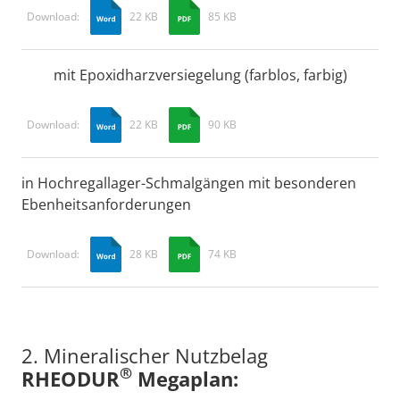
Download:
22 KB
85 KB
mit Epoxidharzversiegelung (farblos, farbig)
Download:
22 KB
90 KB
in Hochregallager-Schmalgängen mit besonderen
Ebenheitsanforderungen
Download:
28 KB
74 KB
2. Mineralischer Nutzbelag
®
RHEODUR
Megaplan: