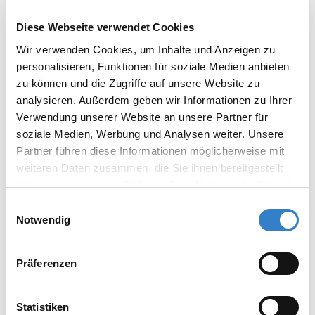
Wissen erstellt. Die Angaben erfolgen ohne
Gewähr. Die aufgeführten Texte sind lediglich
Diese Webseite verwendet Cookies
Vorschläge für Ausschreibung und ersetzen
Wir verwenden Cookies, um Inhalte und Anzeigen zu
nicht die planerische Verantwortung von
personalisieren, Funktionen für soziale Medien anbieten
Architekten und Statikern! Die beschriebenen
zu können und die Zugriffe auf unsere Website zu
Arbeitsfolgen können nicht bei jedem
analysieren. Außerdem geben wir Informationen zu Ihrer
individuellen Bauvorhaben zur Anwendung
Verwendung unserer Website an unsere Partner für
kommen. Der Einsatz der Produkte muss
soziale Medien, Werbung und Analysen weiter. Unsere
grundsätzlich auf die örtlichen und technischen
Partner führen diese Informationen möglicherweise mit
Gegebenheiten des Einzelfalls abgestimmt
weiteren Daten zusammen, die Sie ihnen bereitgestellt
werden.
haben oder die sie im Rahmen Ihrer Nutzung der Dienste
gesammelt haben.
Die Arbeiten sind gemäß den
Einwilligungsauswahl
Notwendig
Produktinformationen
der CHEMOTECHNIK
ABSTATT GMBH unter Beachtung der
einschlägigen Normen, Vorschriften und
Präferenzen
Handwerksregeln entsprechend dem jeweiligen
Stand der Technik auszuführen.
Statistiken