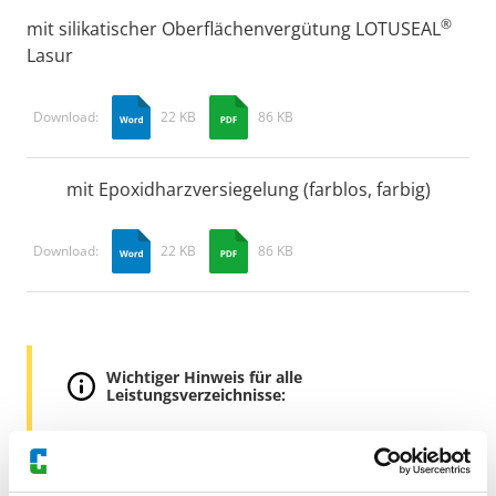
®
mit silikatischer Oberflächenvergütung LOTUSEAL
Lasur
Download:
22 KB
86 KB
mit Epoxidharzversiegelung (farblos, farbig)
Download:
22 KB
86 KB
Wichtiger Hinweis für alle
Leistungsverzeichnisse:
Die in unserem LV enthaltenen Angaben sind
aufgrund unserer Erfahrung nach bestem