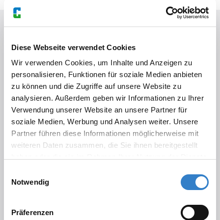
VERWENDETE PRODUKTE
Diese Webseite verwendet Cookies
Beim Objekt im Einsatz
Wir verwenden Cookies, um Inhalte und Anzeigen zu
personalisieren, Funktionen für soziale Medien anbieten
zu können und die Zugriffe auf unsere Website zu
analysieren. Außerdem geben wir Informationen zu Ihrer
Verwendung unserer Website an unsere Partner für
soziale Medien, Werbung und Analysen weiter. Unsere
Partner führen diese Informationen möglicherweise mit
weiteren Daten zusammen, die Sie ihnen bereitgestellt
haben oder die sie im Rahmen Ihrer Nutzung der Dienste
gesammelt haben.
Einwilligungsauswahl
Notwendig
®
RHEOBOND
d e r
Präferenzen