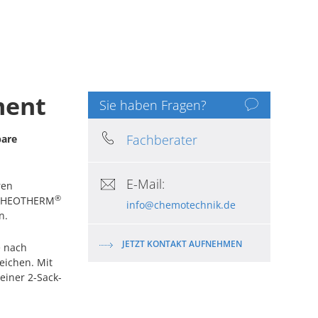
ment
Sie haben Fragen?
Fachberater
bare
E-Mail:
ren
®
e RHEOTHERM
info@chemotechnik.de
n.
JETZT KONTAKT AUFNEHMEN
e nach
eichen. Mit
einer 2-Sack-
-