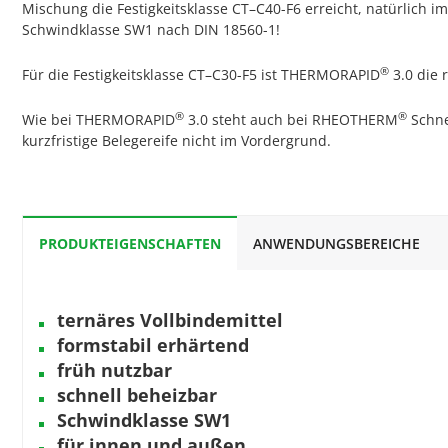
Mischung die Festigkeitsklasse CT–C40-F6 erreicht, natürlich i
Schwindklasse SW1 nach DIN 18560-1!
®
Für die Festigkeitsklasse CT–C30-F5 ist THERMORAPID
3.0 die 
®
®
Wie bei THERMORAPID
3.0 steht auch bei RHEOTHERM
Schne
kurzfristige Belegereife nicht im Vordergrund.
PRODUKTEIGENSCHAFTEN
ANWENDUNGSBEREICHE
ternäres Vollbindemittel
formstabil erhärtend
früh nutzbar
schnell beheizbar
Schwindklasse SW1
für innen und außen