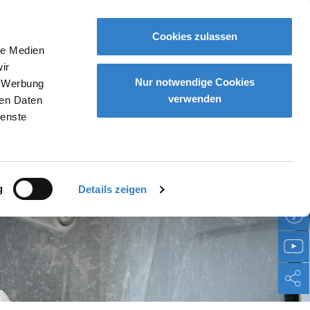
HOTLINE
Cookies zulassen
le Medien
e
Referenzen
Service
Unternehmen
Kontakt
ir
Nur notwendige Cookies
, Werbung
verwenden
ren Daten
ienste
g
Details zeigen